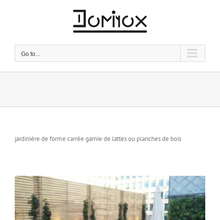
Skip
to
content
Go to...
jardinière de forme carrée garnie de lattes ou planches de bois