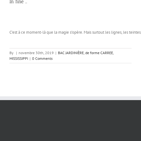
In fine …
C’est à ce moment-là que la magie s’opère. Mais surtout les lignes, les teintes, 
By
|
novembre 30th, 2019
|
BAC JARDINIÈRE
,
de forme CARREE
,
MISSISSIPPI
|
0 Comments