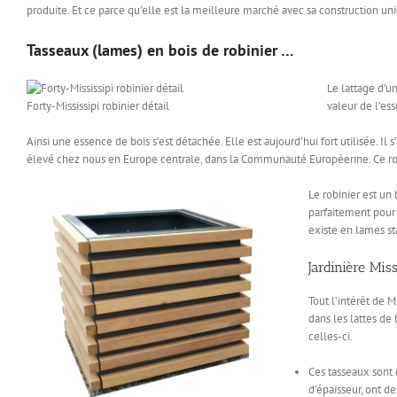
produite. Et ce parce qu’elle est la meilleure marché avec sa construction un
Tasseaux (lames) en bois de robinier …
Le lattage d’un
Forty-Mississipi robinier détail
valeur de l’ess
Ainsi une essence de bois s’est détachée. Elle est aujourd’hui fort utilisée. Il s
élevé chez nous en Europe centrale, dans la Communauté Européenne. Ce robini
Le robinier est un 
parfaitement pour 
existe en lames s
Jardinière Miss
Tout l’intérêt de 
dans les lattes de
celles-ci.
Ces tasseaux sont
d’épaisseur, ont d