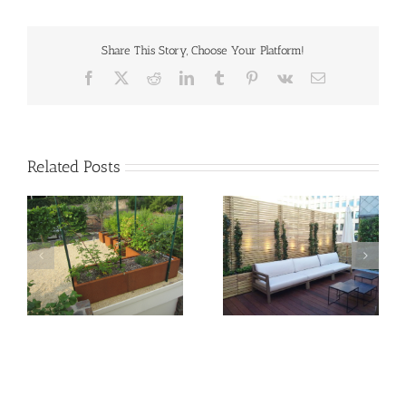
Share This Story, Choose Your Platform!
Facebook
X
Reddit
LinkedIn
Tumblr
Pinterest
Vk
Email
Related Posts
Jardinière Mississippi,
Jardinière bac
acier galva latté de
MONTANA
robinier