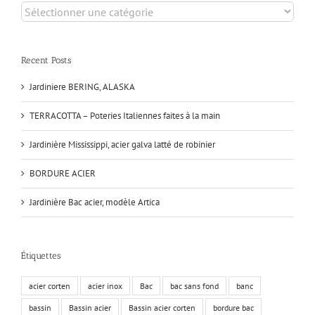
Categories
Recent Posts
Jardiniere BERING, ALASKA
TERRACOTTA – Poteries Italiennes faites à la main
Jardinière Mississippi, acier galva latté de robinier
BORDURE ACIER
Jardinière Bac acier, modèle Artica
Étiquettes
acier corten
acier inox
Bac
bac sans fond
banc
bassin
Bassin acier
Bassin acier corten
bordure bac