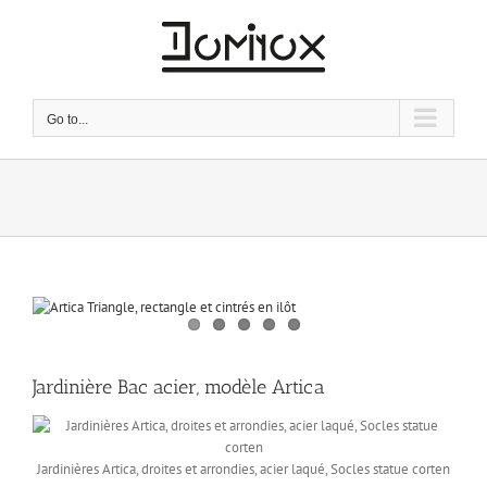
Skip
to
content
Go to...
View
Larger
Image
Jardinière Bac acier, modèle Artica
Jardinières Artica, droites et arrondies, acier laqué, Socles statue corten