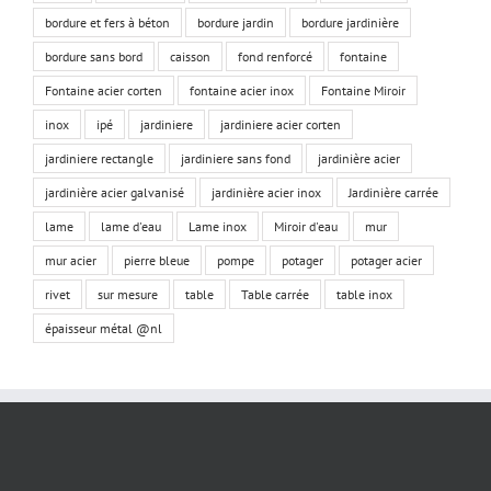
bordure et fers à béton
bordure jardin
bordure jardinière
bordure sans bord
caisson
fond renforcé
fontaine
Fontaine acier corten
fontaine acier inox
Fontaine Miroir
inox
ipé
jardiniere
jardiniere acier corten
jardiniere rectangle
jardiniere sans fond
jardinière acier
jardinière acier galvanisé
jardinière acier inox
Jardinière carrée
lame
lame d'eau
Lame inox
Miroir d'eau
mur
mur acier
pierre bleue
pompe
potager
potager acier
rivet
sur mesure
table
Table carrée
table inox
épaisseur métal @nl