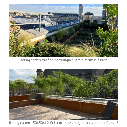
Bering corten trapèze, bacs alignés, jardin-terrasse à Paris
Bering corten 150x50x60, fini brut, pose en ligne, bacs boulonnés sur 2