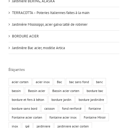
Jardiniere BERING, ALASKA
TERRACOTTA – Poteries Italiennes faites à la main
Jardinière Mississippi, acier galva latté de robinier
BORDURE ACIER
Jardinière Bac acier, modèle Artica
Étiquettes
acier corten
acier inox
Bac
bac sans fond
banc
bassin
Bassin acier
Bassin acier corten
bordure bac
bordure et fers à béton
bordure jardin
bordure jardinière
bordure sans bord
caisson
fond renforcé
fontaine
Fontaine acier corten
fontaine acier inox
Fontaine Miroir
inox
ipé
jardiniere
jardiniere acier corten