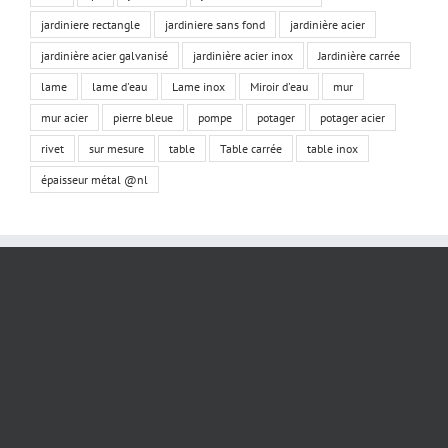
jardiniere rectangle
jardiniere sans fond
jardinière acier
jardinière acier galvanisé
jardinière acier inox
Jardinière carrée
lame
lame d'eau
Lame inox
Miroir d'eau
mur
mur acier
pierre bleue
pompe
potager
potager acier
rivet
sur mesure
table
Table carrée
table inox
épaisseur métal @nl