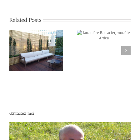
Related Posts
Jardinière Bac acier,
modèle Artica
,
Jardinière bac
MONTANA
Contactez moi