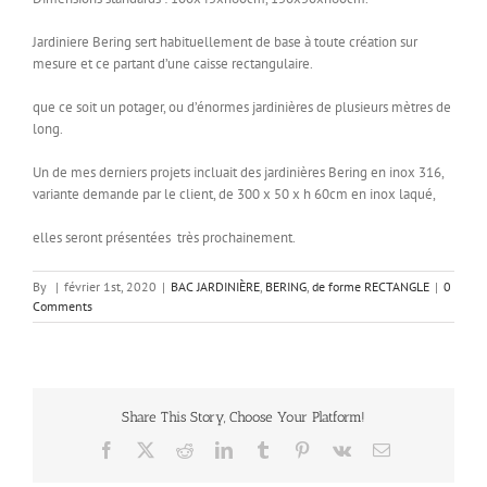
Jardiniere Bering sert habituellement de base à toute création sur
mesure et ce partant d’une caisse rectangulaire.
que ce soit un potager, ou d’énormes jardinières de plusieurs mètres de
long.
Un de mes derniers projets incluait des jardinières Bering en inox 316,
variante demande par le client, de 300 x 50 x h 60cm en inox laqué,
elles seront présentées très prochainement.
By
|
février 1st, 2020
|
BAC JARDINIÈRE
,
BERING
,
de forme RECTANGLE
|
0
Comments
Share This Story, Choose Your Platform!
Facebook
X
Reddit
LinkedIn
Tumblr
Pinterest
Vk
Email