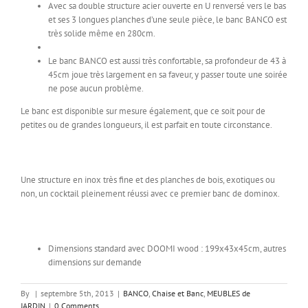
Avec sa double structure acier ouverte en U renversé vers le bas
et ses 3 longues planches d’une seule pièce, le banc BANCO est
très solide même en 280cm.
Le banc BANCO est aussi très confortable, sa profondeur de 43 à
45cm joue très largement en sa faveur, y passer toute une soirée
ne pose aucun problème.
Le banc est disponible sur mesure également, que ce soit pour de
petites ou de grandes longueurs, il est parfait en toute circonstance.
Une structure en inox très fine et des planches de bois, exotiques ou
non, un cocktail pleinement réussi avec ce premier banc de dominox.
Dimensions standard avec DOOMI wood : 199x43x45cm, autres
dimensions sur demande
By
|
septembre 5th, 2013
|
BANCO
,
Chaise et Banc
,
MEUBLES de
JARDIN
|
0 Comments