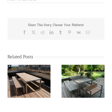
Share This Story, Choose Your Platform!
Facebook
X
Reddit
LinkedIn
Tumblr
Pinterest
Vk
Email
Related Posts
Banc BANCOKID
Table QUADRO