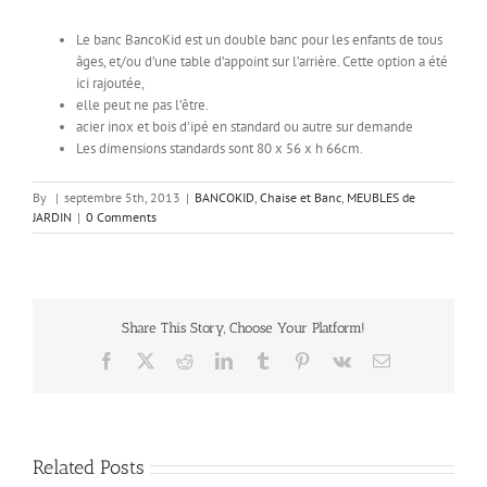
Le banc BancoKid est un double banc pour les enfants de tous
âges, et/ou d’une table d’appoint sur l’arrière. Cette option a été
ici rajoutée,
elle peut ne pas l’être.
acier inox et bois d’ipé en standard ou autre sur demande
Les dimensions standards sont 80 x 56 x h 66cm.
By
|
septembre 5th, 2013
|
BANCOKID
,
Chaise et Banc
,
MEUBLES de
JARDIN
|
0 Comments
Share This Story, Choose Your Platform!
Facebook
X
Reddit
LinkedIn
Tumblr
Pinterest
Vk
Email
Related Posts