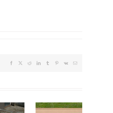
Facebook
X
Reddit
LinkedIn
Tumblr
Pinterest
Vk
Email