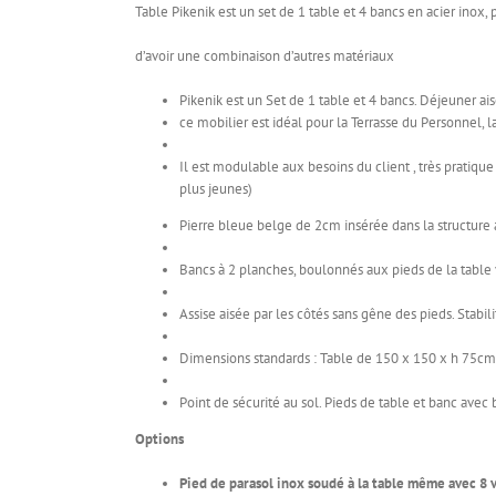
Table Pikenik est un set de 1 table et 4 bancs en acier inox,
d’avoir une combinaison d’autres matériaux
Pikenik est un Set de 1 table et 4 bancs. Déjeuner a
ce mobilier est idéal pour la Terrasse du Personnel, la
Il est modulable aux besoins du client , très pratique
plus jeunes)
Pierre bleue belge de 2cm insérée dans la structure a
Bancs à 2 planches, boulonnés aux pieds de la table v
Assise aisée par les côtés sans gêne des pieds. Stabil
Dimensions standards : Table de 150 x 150 x h 75cm
Point de sécurité au sol. Pieds de table et banc avec
Options
Pied de parasol inox soudé à la table même avec 8 vi