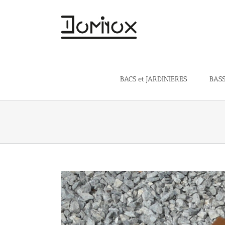
Skip
to
content
BACS et JARDINIERES
BASS
View
Larger
Image