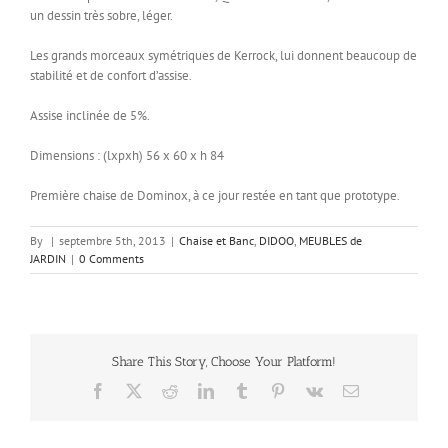
un dessin très sobre, léger.
Les grands morceaux symétriques de Kerrock, lui donnent beaucoup de
stabilité et de confort d’assise.
Assise inclinée de 5%.
Dimensions : (lxpxh) 56 x 60 x h 84
Première chaise de Dominox, à ce jour restée en tant que prototype.
By
|
septembre 5th, 2013
|
Chaise et Banc
,
DIDOO
,
MEUBLES de
JARDIN
|
0 Comments
Share This Story, Choose Your Platform!
Facebook
X
Reddit
LinkedIn
Tumblr
Pinterest
Vk
Email