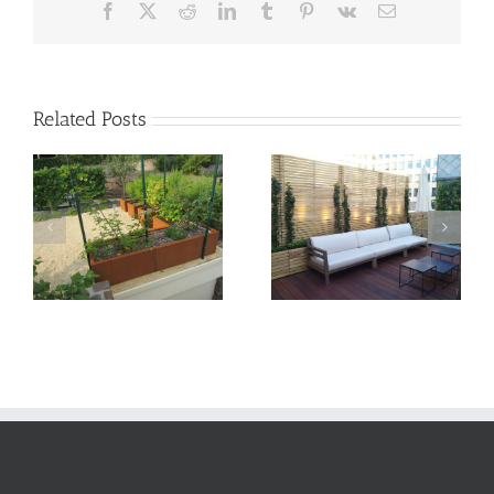
Facebook
X
Reddit
LinkedIn
Tumblr
Pinterest
Vk
Email
Related Posts
Jardinière Bac acier,
modèle Artica
Jardinière Mississippi,
acier galva latté de
robinier