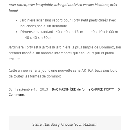
acier corten, acier inoxydable, acier galvanisé en version Montana, acier
laqué
Jardinière acier sans rebord pour Forty. Petit pieds carrés avec
bouchons, socle sur demande.
Dimensions standard : 40 x 40 x h 43cm – 40 x 40 x h 60cm
– 40 x 40 x h 80cm
Jardiniere Forty est à la fois la jardinière la plus simple de Dominox, son
premier modèle, un modèle intemporel qui a toujours plu et plaira
encore.
Cette année verra le jour d’une nouvelle série ARTICA, bacs sans bord
de toutes les formes de dominox
By
|
septembre 4th, 2013
|
BAC JARDINIÈRE
,
de forme CARREE
,
FORTY
|
0
Comments
Share This Story, Choose Your Platform!