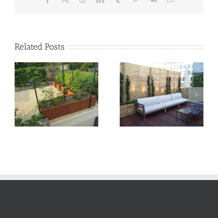
Related Posts
Jardinière Bac acier,
modèle Artica
Jardinière Mississippi,
acier galva latté de
robinier