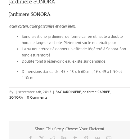
Jardiniere SONORA
Jardiniere SONORA
acier corten, acier galvanisé et acier inox.
Sonora est une jardinière, de forme carrée et haute à double
bord de largeur variable. Piétement socle en retrait pour
La hauteur réussit à donner un effet de légèreté à Sonora. Son
fond est renforcé.
Double fond à réservoir d’eau existe sur demande.
Dimensions standards : 45 x 45 x h 60cm ; 49 x 49 x h 90 et
110cm
By
|
septembre 4th, 2013
|
BAC JARDINIÈRE
,
de forme CARREE
,
SONORA
|
0 Comments
Share This Story, Choose Your Platform!
Facebook
X
Reddit
LinkedIn
Tumblr
Pinterest
Vk
Email