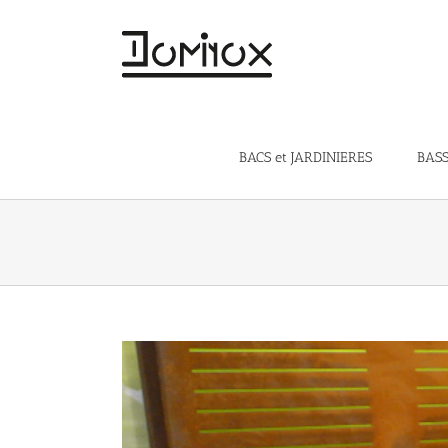
Skip
to
content
BACS et JARDINIERES
BASS
View
Larger
Image