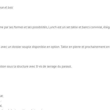
eue et bois
rne par ses formes et ses possibilités, Lunch est un set table et bancs convivial, élé
tés avec un dossier souple disponible en option. Table en pierre et prochainement en 
ption sous la structure avec 8 vis de serrage du parasol.
at.
.
l.