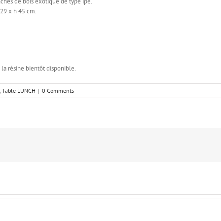
anches de bois exotique de type ipe.
 29 x h 45 cm.
a résine bientôt disponible.
,
Table LUNCH
|
0 Comments