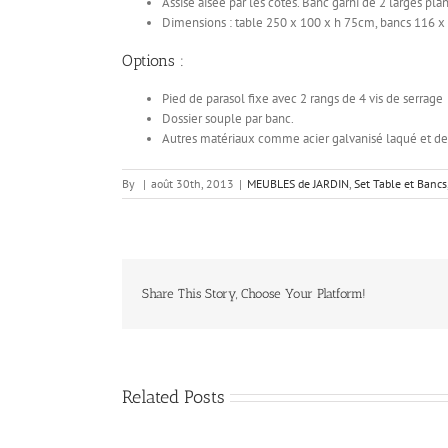
Assise aisée par les côtés. Banc garni de 2 larges pl
Dimensions : table 250 x 100 x h 75cm, bancs 116 x
Options :
Pied de parasol fixe avec 2 rangs de 4 vis de serrage
Dossier souple par banc.
Autres matériaux comme acier galvanisé laqué et de l
By
|
août 30th, 2013
|
MEUBLES de JARDIN
,
Set Table et Bancs
Share This Story, Choose Your Platform!
Related Posts